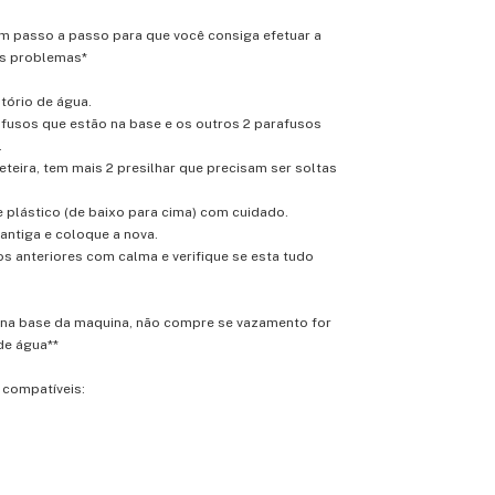
m passo a passo para que você consiga efetuar a
os problemas*
atório de água.
rafusos que estão na base e os outros 2 parafusos
.
eteira, tem mais 2 presilhar que precisam ser soltas
de plástico (de baixo para cima) com cuidado.
 antiga e coloque a nova.
os anteriores com calma e verifique se esta tudo
i na base da maquina, não compre se vazamento for
de água**
 compatíveis: