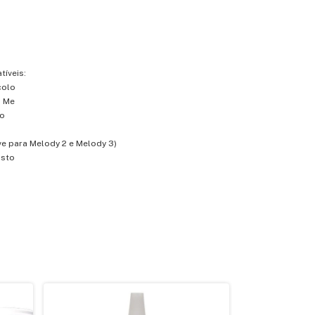
íveis:
colo
i Me
to
ve para Melody 2 e Melody 3)
usto