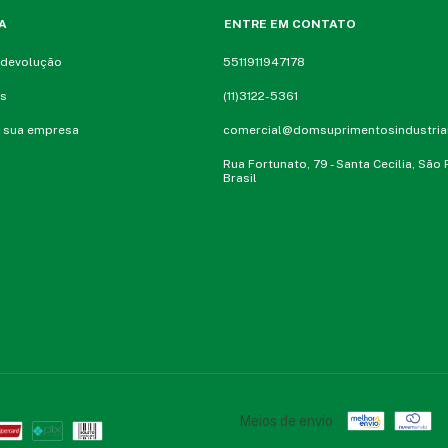
A
ENTRE EM CONTATO
 devolução
5511911947178
ós
(11)3122-5361
 sua empresa
comercial@domsuprimentosindustria
Rua Fortunato, 79 - Santa Cecilia, São P
Brasil
Meios de envio