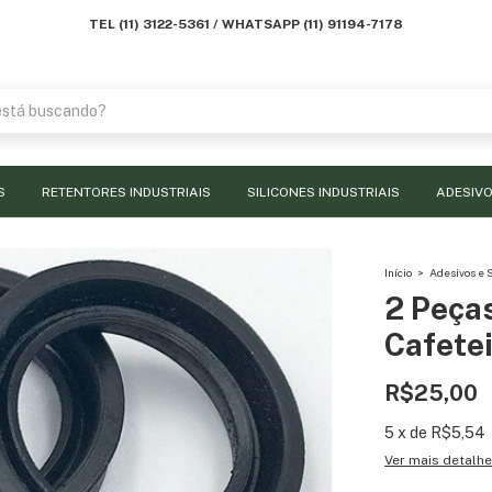
TEL (11) 3122-5361 / WHATSAPP (11) 91194-7178
S
RETENTORES INDUSTRIAIS
SILICONES INDUSTRIAIS
ADESIVO
Início
>
Adesivos e 
2 Peça
Cafete
R$25,00
5
x
de
R$5,54
Ver mais detalh