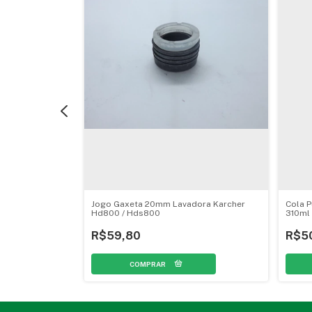
de - 10g Tekbond
Jogo Gaxeta 20mm Lavadora Karcher
Cola P
Hd800 / Hds800
310ml
R$59,80
R$5