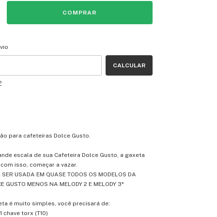
CEP:
ALTERAR CEP
vio
CALCULAR
P
ão para cafeteiras Dolce Gusto.
nde escala de sua Cafeteira Dolce Gusto, a gaxeta
 com isso, começar a vazar.
E SER USADA EM QUASE TODOS OS MODELOS DA
E GUSTO MENOS NA MELODY 2 E MELODY 3*
ta é muito simples, você precisará de:
 1 chave torx (T10)