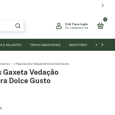
0
Olá!
Faça login
Ou cadastre-se
S E SELANTES
TINTAS INDUSTRIAIS
REDUTORES
ACESSÓRIO
Selantes
>
2 Peças Gaxeta Vedação Cafeteira Dolce Gusto
s Gaxeta Vedação
ira Dolce Gusto
es