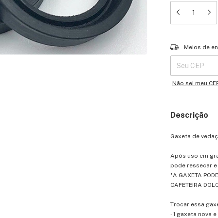
Entregas para o 
Meios de en
Não sei meu CE
Descrição
Gaxeta de vedaç
Após uso em gra
pode ressecar e
*A GAXETA POD
CAFETEIRA DOLC
Trocar essa gaxe
- 1 gaxeta nova e