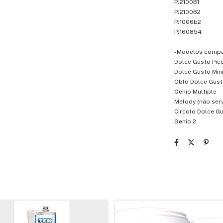
PJ2100B1
PJ2100B2
PJ1006b2
PJ160854
-Modelos compat
Dolce Gusto Pic
Dolce Gusto Min
Oblo Dolce Gus
Genio Multiple
Melody (não ser
Circolo Dolce G
Genio 2