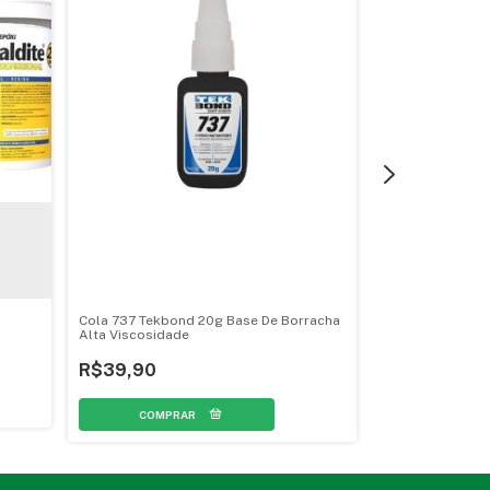
Cola 737 Tekbond 20g Base De Borracha
Cola 737 Tekbon
Alta Viscosidade
Alta Viscosidad
R$39,90
R$120,90