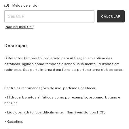
Entregas para o CEP:
ALTERAR CEP
Meios de envio
CALCULAR
Não sei meu CEP
Descrição
O Retentor Tampão foi projetado para utilização em aplicações
estáticas, agindo como tampões e sendo usualmente utilizados em
redutores. Sua parte interna é em ferro e a parte externa de borracha.
Dentre as recomendações de uso, podemos destacar:
> Hidrocarbonetos alifáticos como por exemplo, propano, butano e
benzina;
> Líquidos hidráulicos difícilmente inflamáveis do tipo HCF;
> Gasolina;